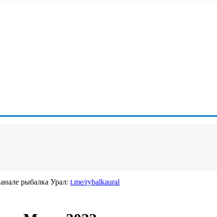
канале рыбалка Урал:
t.me/rybalkaural