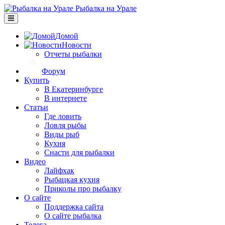
Рыбалка на Урале
Домой
Новости
Отчеты рыбалки
Форум
Купить
В Екатеринбурге
В интернете
Статьи
Где ловить
Ловля рыбы
Виды рыб
Кухня
Снасти для рыбалки
Видео
Лайфхак
Рыбацкая кухня
Приколы про рыбалку
О сайте
Поддержка сайта
О сайте рыбалка
Телега