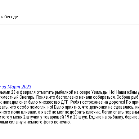
к беседе.
 за Март 2023
узьями 23-е февраля отметить рыбалкой на озере Увильды. Но! Наши жёны 
двухместный Снегирь. Поняв,что бесполезно начали собираться. Собрав р
как нападал снег было множество ДТП. Ребят острожнее на дорогах! По пр
ать, что особо помогли, но! Было приятно, что девчонки не сдавались, 
много пола вливали, а я всё не мог подобрать ключик. Легли спать порань
итоге у меня 2 штучки у товарищей 19 и 29 штук. Ездите на рыбалку, берит
вами сила ну и немного фото конечно.