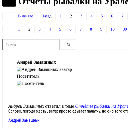
Отчёты рыбалки на Урале
В начало
Назад
1
2
3
4
5
6
7
1
2
3
4
5
6
7
8
9
10
30
Андрей Замашных
Посетитель
Андрей Замашных
ответил в теме
Отчёты рыбалки на Урале
Орлово, погода жесть , ветер просто сдувает палатку, но оно того ст
Андрей Замашных