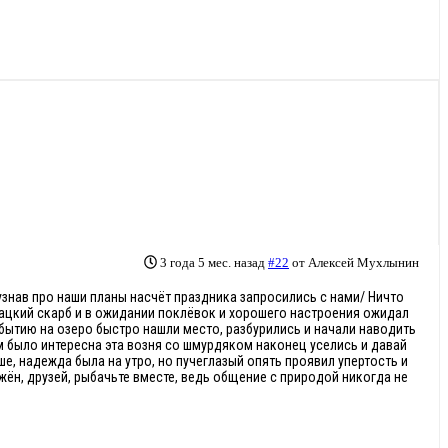
3 года 5 мес. назад
#22
от
Алексей Мухлынин
узнав про наши планы насчёт праздника запросились с нами/ Ничто
ыбацкий скарб и в ожидании поклёвок и хорошего настроения ожидал
ибытию на озеро быстро нашли место, разбурились и начали наводить
им было интересна эта возня со шмурдяком наконец уселись и давай
ше, надежда была на утро, но пучеглазый опять проявил упертость и
е жён, друзей, рыбачьте вместе, ведь общение с природой никогда не