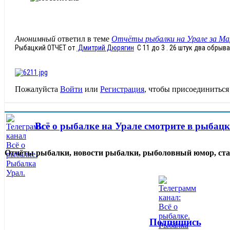
Анонимный
ответил в теме
Отчёты рыбалки на Урале за Ма
Рыбацкий ОТЧЕТ от
Дмитрий Дюрягин
С 11 до 3 . 26 штук два обрыва
Пожалуйста
Войти
или
Регистрация
, чтобы присоединиться 
Всё о рыбалке на Урале смотрите в рыбац
Отчёты рыбалки, новости рыбалки, рыболовный юмор, ста
Подпишись