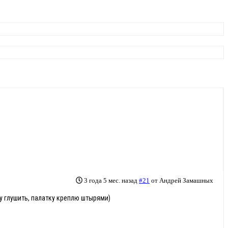
3 года 5 мес. назад
#21
от
Андрей Замашных
ыбу глушить, палатку креплю штырями)