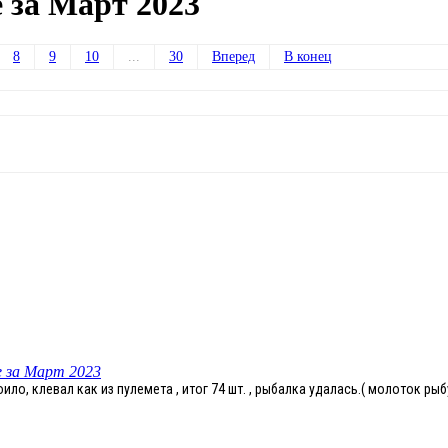
 за Март 2023
8
9
10
...
30
Вперед
В конец
 за Март 2023
оило, клевал как из пулемета , итог 74 шт. , рыбалка удалась.( молоток р