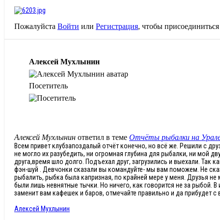
Пожалуйста
Войти
или
Регистрация
, чтобы присоединиться 
Алексей Мухлынин
Посетитель
Алексей Мухлынин
ответил в теме
Отчёты рыбалки на Урале
Всем привет клубзапоздалый отчёт конечно, но всё же. Решили с др
не могло их разубедить, ни огромная глубина для рыбалки, ни мой 
друга,время шло долго. Подъехал друг, загрузились и выехали. Так 
фэн-шуй . Девчонки сказали вы командуйте- мы вам поможем. Не сказ
рыбалить, рыбка была капризная, по крайней мере у меня. Друзья не 
были лишь невнятные тычки. Но ничего, как говорится не за рыбой. В 
заменит вам кафешек и баров, отмечайте правильно и да прибудет с 
Алексей Мухлынин