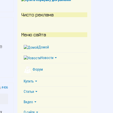
Чисто реклама
Меню сайта
е
Домой
Новости
Форум
Купить
д
#406
Статьи
Видео
су
О сайте