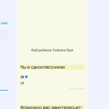
д
#403
Клуб рыбаков. Рыбалка-Урал
Мы в одноклассниках
ОК
ОК
Extension Joomla
Возможно вас заинтересует: