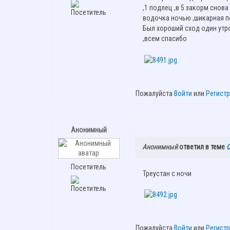
,1 подлец ,в 5 закорм снова
водочка ночью ,шикарная п
Был хороший сход один утро
,всем спасибо
Пожалуйста
Войти
или
Регист
Анонимный
Анонимный
ответил в теме
О
Посетитель
Треустан с ночи
Пожалуйста
Войти
или
Регист