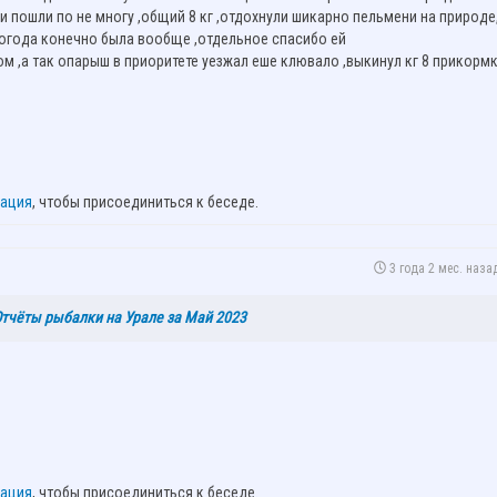
 и пошли по не многу ,общий 8 кг ,отдохнули шикарно пельмени на природе
огода конечно была вообще ,отдельное спасибо ей
м ,а так опарыш в приоритете уезжал еше клювало ,выкинул кг 8 прикорм
рация
, чтобы присоединиться к беседе.
3 года 2 мес. наза
тчёты рыбалки на Урале за Май 2023
рация
, чтобы присоединиться к беседе.