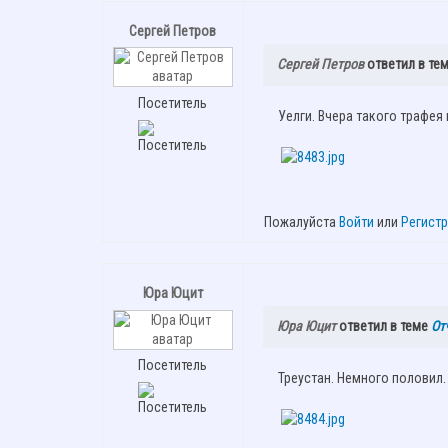
Сергей Петров
Сергей Петров
ответил в те
Посетитель
Уелги. Вчера такого трафея
Пожалуйста
Войти
или
Регист
Юра Юцит
Юра Юцит
ответил в теме
От
Посетитель
Треустан. Немного половил.