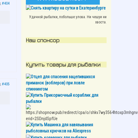
д
#404
Удачной рыбалки, побольше улова. Ни чешуи ни
хвоста.
Наш спонсор
Купить товары для рыбалки
д
#405