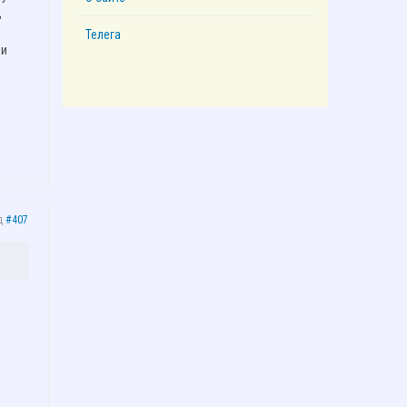
,
Телега
ки
д
#407