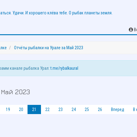
В
алке
Отчёты рыбалки на Урале за Май 2023
грамм канале рыбалка Урал:
t.me/rybalkaural
 Май 2023
19
20
21
22
23
24
25
26
Вперед
В