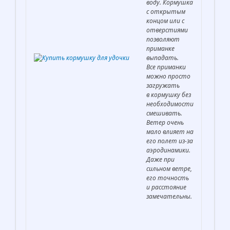
воду. Кормушка
с открытым
концом или с
отверстиями
позволяют
приманке
выпадать.
Все приманки
можно просто
загружать
в кормушку без
необходимости
смешивать.
Ветер очень
мало влияет на
его полет из-за
аэродинамики.
Даже при
сильном ветре,
его точность
и расстояние
замечательны.