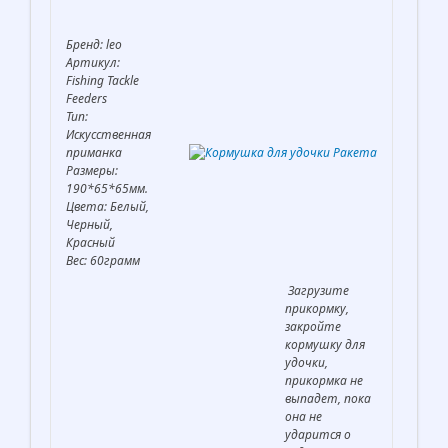
Бренд: leo
Артикул:
Fishing Tackle
Feeders
Тип:
Искусственная
приманка
Размеры:
190*65*65мм.
Цвета: Белый,
Черный,
Красный
Вес: 60грамм
Загрузите
прикормку,
закройте
кормушку для
удочки,
прикормка не
выпадет, пока
она не
ударится о