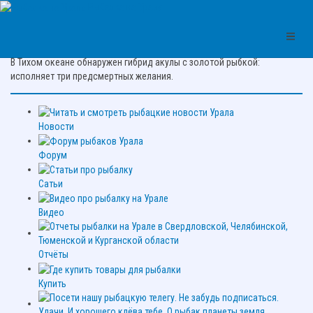
Рыбалка на Урале
Цитата про рыбалку:
В Тихом океане обнаpужен гибpид акулы c золотой pыбкой:
иcполняет тpи пpедcмеpтных желания.
Новости
Форум
Сатьи
Видео
Отчёты
Купить