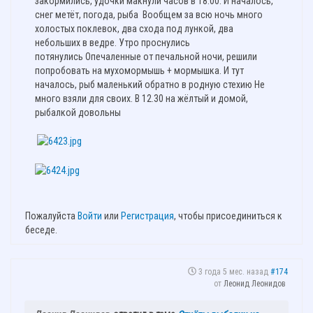
закормились, удочки макнули часов в 18.00. И началось,
снег метёт, погода, рыба Вообщем за всю ночь много
холостых поклевок, два схода под лункой, два
небольших в ведре. Утро проснулись
потянулись Опечаленные от печальной ночи, решили
попробовать на мухомормышь + мормышка. И тут
началось, рыб маленький обратно в родную стехию Не
много взяли для своих. В 12.30 на жёлтый и домой,
рыбалкой довольны
Пожалуйста
Войти
или
Регистрация
, чтобы присоединиться к
беседе.
3 года 5 мес. назад
#174
от
Леонид Леонидов