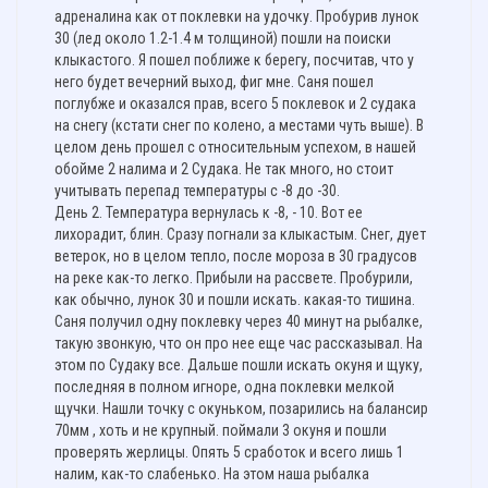
адреналина как от поклевки на удочку. Пробурив лунок
30 (лед около 1.2-1.4 м толщиной) пошли на поиски
клыкастого. Я пошел поближе к берегу, посчитав, что у
него будет вечерний выход, фиг мне. Саня пошел
поглубже и оказался прав, всего 5 поклевок и 2 судака
на снегу (кстати снег по колено, а местами чуть выше). В
целом день прошел с относительным успехом, в нашей
обойме 2 налима и 2 Судака. Не так много, но стоит
учитывать перепад температуры с -8 до -30.
День 2. Температура вернулась к -8, - 10. Вот ее
лихорадит, блин. Сразу погнали за клыкастым. Снег, дует
ветерок, но в целом тепло, после мороза в 30 градусов
на реке как-то легко. Прибыли на рассвете. Пробурили,
как обычно, лунок 30 и пошли искать. какая-то тишина.
Саня получил одну поклевку через 40 минут на рыбалке,
такую звонкую, что он про нее еще час рассказывал. На
этом по Судаку все. Дальше пошли искать окуня и щуку,
последняя в полном игноре, одна поклевки мелкой
щучки. Нашли точку с окуньком, позарились на балансир
70мм , хоть и не крупный. поймали 3 окуня и пошли
проверять жерлицы. Опять 5 сработок и всего лишь 1
налим, как-то слабенько. На этом наша рыбалка