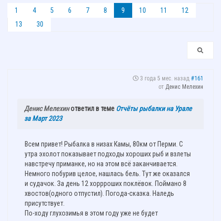
1
4
5
6
7
8
9
10
11
12
13
30
3 года 5 мес. назад
#161
от
Денис Мелехин
Денис Мелехин
ответил в теме
Отчёты рыбалки на Урале
за Март 2023
Всем привет! Рыбалка в низах Камы, 80км от Перми. С
утра эхолот показывает подходы хороших рыб и взлеты
навстречу приманке, но на этом всё заканчивается.
Немного побурив целое, нашлась бель. Тут же оказался
и судачок. За день 12 хоррроших поклёвок. Поймано 8
хвостов(одного отпустил). Погода-сказка. Наледь
присутствует.
По-ходу глухозимья в этом году уже не будет