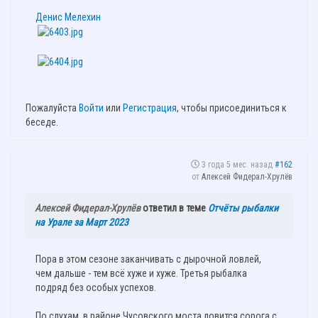
Денис Мелехин
Пожалуйста
Войти
или
Регистрация
, чтобы присоединиться к
беседе.
3 года 5 мес. назад
#162
от
Алексей Фидерал-Хрулёв
Алексей Фидерал-Хрулёв
ответил в теме
Отчёты рыбалки
на Урале за Март 2023
Пора в этом сезоне заканчивать с дырочной ловлей,
чем дальше - тем всё хуже и хуже. Третья рыбалка
подряд без особых успехов.
По слухам, в районе Чусовского моста ловится сорога с