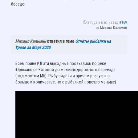
беседе.
3 года 5 мес. назад
#169
от
Михаил Кальмин
Михаил Кальмин
ответил в теме
Отчёты рыбалки на
Урале за Март 2023
Всем привет! В эти выходные проехались по реке
Юрюзань от Вязовой до железнодорожного переезда
(под мостом М5). Рыбу видели и причем разную и в
большом количестве, но с рыбалкой повезло меньше)