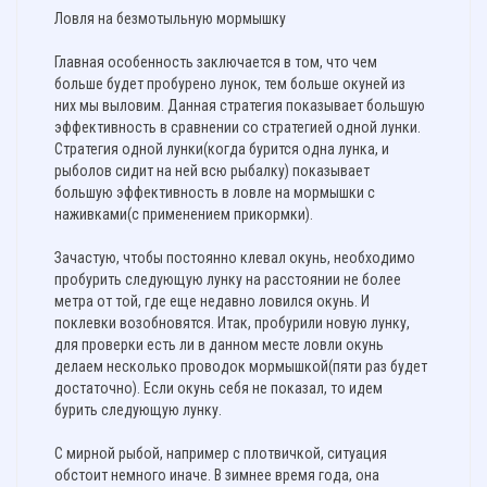
Ловля на безмотыльную мормышку
Главная особенность заключается в том, что чем
больше будет пробурено лунок, тем больше окуней из
них мы выловим. Данная стратегия показывает большую
эффективность в сравнении со стратегией одной лунки.
Стратегия одной лунки(когда бурится одна лунка, и
рыболов сидит на ней всю рыбалку) показывает
большую эффективность в ловле на мормышки с
наживками(с применением прикормки).
Зачастую, чтобы постоянно клевал окунь, необходимо
пробурить следующую лунку на расстоянии не более
метра от той, где еще недавно ловился окунь. И
поклевки возобновятся. Итак, пробурили новую лунку,
для проверки есть ли в данном месте ловли окунь
делаем несколько проводок мормышкой(пяти раз будет
достаточно). Если окунь себя не показал, то идем
бурить следующую лунку.
С мирной рыбой, например с плотвичкой, ситуация
обстоит немного иначе. В зимнее время года, она