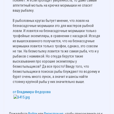
покинет. А если пропадет уверенность, то даже самый
аппетитный мотыль на крючке мормышки не спасет
вашу рыбалку.
В рыболовных кругах бытует мнение, что ловля на
безнасадочные мормышки это для мастеров рыбной
ловли. И ловятся на безнасадочные мормышки только
трофейные экземпляры, в сравнении с насадкой. Исходя
из вышесказанного получается, что на безнасодчные
мормышки ловится только трофеи, однако, это совсем
не так. На безмотылку ловится та же самая рыба, что и у
рыбаков с наживкой. Но откуда берутся такие
высказывания про хорошие экземпляры у
безмотыльщиков? Да все просто! Ввиду того, что
безмотыльщики в поисках рыбы блуждают по водоему и
бурят очень много лунок, а значит и шансы найти
стоянку крупной рыбы у них значительно выше.
от Владимира Федорова
Пожалуйста
Войти
или
Регистрация
, чтобы присоединиться к