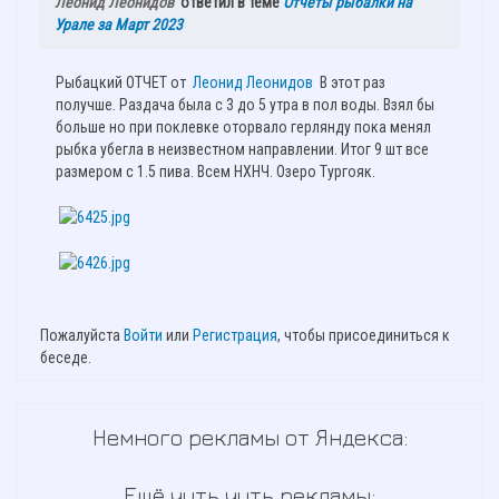
Леонид Леонидов
ответил в теме
Отчёты рыбалки на
Урале за Март 2023
Рыбацкий ОТЧЕТ от
Леонид Леонидов
В этот раз
получше. Раздача была с 3 до 5 утра в пол воды. Взял бы
больше но при поклевке оторвало герлянду пока менял
рыбка убегла в неизвестном направлении. Итог 9 шт все
размером с 1.5 пива. Всем НХНЧ. Озеро Тургояк.
Пожалуйста
Войти
или
Регистрация
, чтобы присоединиться к
беседе.
Немного рекламы от Яндекса:
Ещё чуть чуть рекламы: