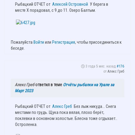
Рыбацкий ОТЧЕТ от
Алексей Островной
У берега в
месте X порадовал, с 9 до 11. Озеро Балтым.
Пожалуйста
Войти
или
Регистрация
, чтобы присоединиться к
беседе.
3 года 5 мес. назад
#176
от
Алекс Греб
Алекс Греб
ответил в теме
Отчёты рыбалки на Урале за
Март 2023
Рыбацкий ОТЧЕТ от
Алекс Греб
Без лыж никуда... Снега
местами по грудь. Щука пока вялая, плохо берёт,
поклевки в основном холостые. Блесна тоже отдыхает..
Остроленка.