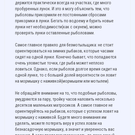
держится практически всегда на участках, где много
пробуренных лунок. И это я могу объяснить тем, что
рыболовы прикормили ее постоянными сбросами
прикормки в лунки. Бегать по водоему и бурить новые
лунки нет необходимости(как с окунем), можно
проверять лунки оставленные рыболовами.
Самое главное правило для безмотыльщика: не стоит
ориентироваться на зимних рыбаков, которые часами
сидят на одной лунке. Конечно бывает, что попадаются
очень уловистые точки, где рыба может неплохо
ловиться. Однако, если рыболов долгое время сидит на
одной лунке, то с большей долей вероятности он ловит
на мормышку с наживкой(мормышем или мотылем).
Не обращайте внимание на то, что подобные рыболовы,
умудряются за пару, тройку часов наловить несколько
десятков маленьких матросиков. А самое главное не
ориентируйтесь на рыбаков, которые с успехом ловят на
мормышку с наживкой. Будете много внимания им
уделять, можете потерять веру в успех ловли на
безнасадочную мормышку, а значит и уверенность вас