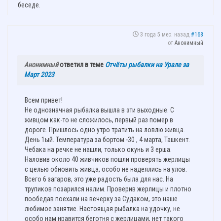
беседе.
3 года 5 мес. назад
#168
от
Анонимный
Анонимный
ответил в теме
Отчёты рыбалки на Урале за
Март 2023
Всем привет!
Не однозначная рыбалка вышла в эти выходные. С
живцом как-то не сложилось, первый раз помер в
дороге. Пришлось одно утро тратить на ловлю живца.
День 1ый. Температура за бортом -30 , 4 марта, Ташкент.
Чебака на речке не нашли, только окунь и 3 ерша.
Наловив около 40 живчиков пошли проверять жерлицы
с целью обновить живца, особо не надеялись на улов.
Всего 6 загаров, это уже радость была для нас. На
трупиков позарился налим. Проверив жерлицы и плотно
пообедав поехали на вечерку за Судаком, это наше
любимое занятие. Настоящая рыбалка на удочку, не
особо нам нравится беготня с жерлицами, нет такого