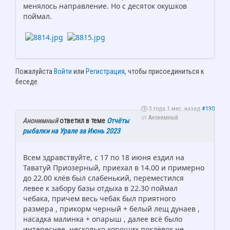
менялось направление. Но с десяток окушков
поймал.
Пожалуйста
Войти
или
Регистрация
, чтобы присоединиться к
беседе.
3 года 1 мес. назад
#130
от
Анонимный
Анонимный
ответил в теме
Отчёты
рыбалки на Урале за Июнь 2023
Всем здравствуйте, с 17 по 18 июня ездил на
Таватуй Приозерный, приехал в 14.00 и примерно
до 22.00 клёв был слабенький, переместился
левее к забору базы отдыха в 22.30 поймал
чебака, причем весь чебак был приятного
размера , прикорм черный + белый лещ дунаев ,
насадка малинка + опарыш , далее всё было
интереснее, несколько хороших поклёвок не