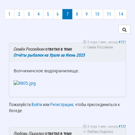
1
2
3
4
5
6
7
8
9
10
11
14
3 года 1 мес. назад
#121
от
Семён Россейкин
Семён Россейкин
ответил в теме
Отчёты рыбалки на Урале за Июнь 2023
Волчихинское водохранилище.
Пожалуйста
Войти
или
Регистрация
, чтобы присоединиться к
беседе.
3 года 1 мес. назад
#122
от
Любовь Падалко
Любовь Падалко
ответил в теме