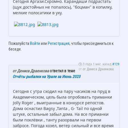
Сегодня Аргази.Скромно. Карандаши подрастать
(щук достойных не попалось), "боцман" в копилку,
мелкие полосатики в уху.
Пожалуйста
Войти
или
Регистрация
, чтобы присоединиться к
беседе.
3 года 1 мес. назад
#129
от
от Дениса Драенкова
от Дениса Драенкова
ответил в теме
Отчёты рыбалки на Урале за Июнь 2023
Сегодня с утра сходил на пару часиков на пруд в
Академическом, цель была опробовать приманки
Jolly Roger , выигранные в конкурсе репостов.
Дома оснастил Bagsy ,Tanta , G- Tail по одной
штуке, остальные забыл дома. На все приманки
были поклёвки , танту разорвали на первом
забросе. Погода козел, ветер сильный и все время