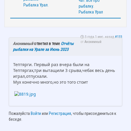
3 года 1 мес. назад
#133
от
Анонимный
Анонимный
ответил в теме
Отчёты
рыбалки на Урале за Июнь 2023
Тептярги. Первый раз вчера были на
Тептяргах,три вытащили 3 срыва,чебак весь день
играл,отпускали.
Мух конечно много,но это того стоит
Пожалуйста
Войти
или
Регистрация
, чтобы присоединиться к
беседе.