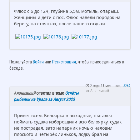
Флюс с 6 до 12ч, глубина 5,5м, мотыль, опарыш.
Женщины и дети с пос. Флюс навели порядок на
берегу, на стоянках, после нашего отдыха
Пожалуйста
Войти
или
Регистрация
, чтобы присоединиться к
беседе.
2 года 11 мес. назад
#267
от
Анонимный
Анонимный
ответил в теме
Отчёты
рыбалки на Урале за Август 2023
Привет всем. Белоярка в выходные, пытался
поймать судака избороздили всю белоярку, судак
не пострадал, зато напарник ночью наловил
плоского и четырёх линьков, лодку брал на