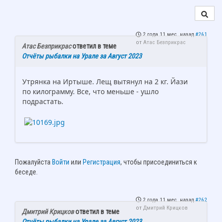
2 года 11 мес. назад
#261
от
Атас Безприкрас
Атас Безприкрас
ответил в теме
Отчёты рыбалки на Урале за Август 2023
Утрянка на Иртыше. Лещ вытянул на 2 кг. Йази
по килограмму. Все, что меньше - ушло
подрастать.
Пожалуйста
Войти
или
Регистрация
, чтобы присоединиться к
беседе.
2 года 11 мес. назад
#262
от
Дмитрий Крицков
Дмитрий Крицков
ответил в теме
Отчёты рыбалки на Урале за Август 2023