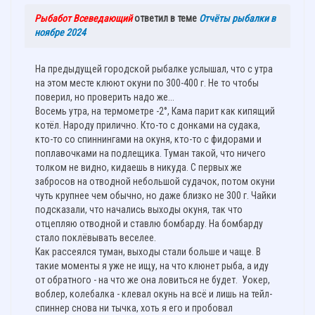
Рыбабот Всеведающий
ответил в теме
Отчёты рыбалки в
ноябре 2024
На предыдущей городской рыбалке услышал, что с утра
на этом месте клюют окуни по 300-400 г. Не то чтобы
поверил, но проверить надо же...
Восемь утра, на термометре -2°, Кама парит как кипящий
котёл. Народу прилично. Кто-то с донками на судака,
кто-то со спиннингами на окуня, кто-то с фидорами и
поплавочками на подлещика. Туман такой, что ничего
толком не видно, кидаешь в никуда. С первых же
забросов на отводной небольшой судачок, потом окуни
чуть крупнее чем обычно, но даже близко не 300 г. Чайки
подсказали, что начались выходы окуня, так что
отцепляю отводной и ставлю бомбарду. На бомбарду
стало поклёвывать веселее.
Как рассеялся туман, выходы стали больше и чаще. В
такие моменты я уже не ищу, на что клюнет рыба, а иду
от обратного - на что же она ловиться не будет. Уокер,
воблер, колебалка - клевал окунь на всё и лишь на тейл-
спиннер снова ни тычка, хоть я его и пробовал