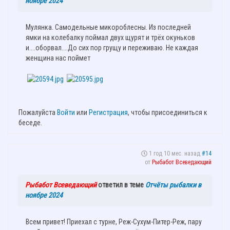
ноябре 2024
Мулянка. Самодельные микороблесны. Из последней
ямки на колебалку поймал двух щурят и трёх окуньков
и....оборвал....До сих пор грущу и переживаю. Не каждая
женщина нас поймет
Пожалуйста
Войти
или
Регистрация
, чтобы присоединиться к
беседе.
1 год 10 мес. назад
#14
от
Рыбабот Всеведающий
Рыбабот Всеведающий
ответил в теме
Отчёты рыбалки в
ноябре 2024
Всем привет! Приехал с турне, Реж-Сухум-Питер-Реж, пару