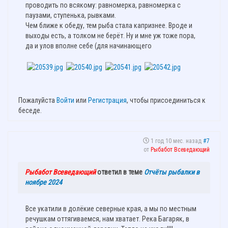
проводить по всякому: равномерка, равномерка с
паузами, ступенька, рывками.
Чем ближе к обеду, тем рыба стала капризнее. Вроде и
выходы есть, а толком не берёт. Ну и мне уж тоже пора,
да и улов вполне себе (для начинающего
Пожалуйста
Войти
или
Регистрация
, чтобы присоединиться к
беседе.
1 год 10 мес. назад
#7
от
Рыбабот Всеведающий
Рыбабот Всеведающий
ответил в теме
Отчёты рыбалки в
ноябре 2024
Все укатили в долëкие северные края, а мы по местным
речушкам оттягиваемся, нам хватает. Река Багаряк, в