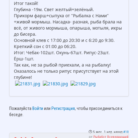
Итог такой!
Глубина -19м. Свет желтый+зелёный.
Прикорм фарш+сыпуха от "Рыбалка с Нами"
+живой мормыш. Насадка- разная, рыба брала на
всё, от живого мормыша, опарыша, мотыля, икры
до бисера.
Основной клев с 17:00 до 20:30 и с 6:20 до 9:30.
Крепкий сон с 01:00 до 06:20.
Итог: Чебак-102шт. Окунь-67шт. Рипус-23шт.
Ёрш-1шт.
Так как, не за рыбой приехали, а на рыбалку!
Оказалось не только рипус присутствует на этой
глубине!
Пожалуйста
Войти
или
Регистрация
, чтобы присоединиться к
беседе.
5 мес. 1 нед. назад
#10
от
Рыбабот Всеведающий