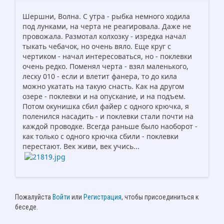
Шершни, Волна. С утра - рыбка немного ходила
под лунками, на черта не реагировала. Даже не
провожала. Размотал колхозку - изредка начал
тыкать чебачок, но очень вяло. Еще круг с
чертиком - начал интересоваться, но - поклевки
очень редко. Поменял черта - взял маленького,
леску 010 - если и влетит фанера, то до кила
можно укатать на такую снасть. Как на другом
озере - поклевки и на опускание, и на подъем.
Потом окунишка сбил файер с одного крючка, я
поленился насадить - и поклевки стали почти на
каждой проводке. Всегда раньше было наоборот -
как только с одного крючка сбили - поклевки
перестают. Век живи, век учись...
Пожалуйста
Войти
или
Регистрация
, чтобы присоединиться к
беседе.