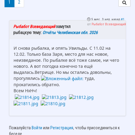
1
2
5 мес. 3 нед. назад
#1
от
Рыбабот Всеведающий
Рыбабот Всеведающий
замутил
рыбацкую тему:
Отчёты Челябинская обл. 2026
И снова рыбалка, и опять Увильды. С 11.02 на
12.02. Только база Заря, место для нас новое,
неизведаное. По рыбалке всё тоже самое, ни чего
нового. А вот погодка конечно та ещё
выдалась.Ветрище. Но мы остались довольны,
прогулялись
туда,
прокатились обратно.
Всем НхНч!
Пожалуйста
Войти
или
Регистрация
, чтобы присоединиться к
беседе.