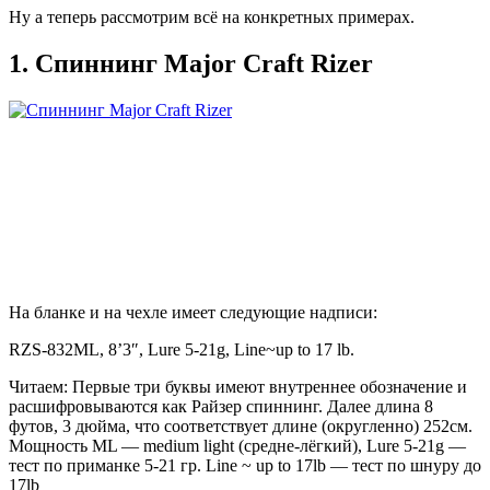
Ну а теперь рассмотрим всё на конкретных примерах.
1. Спиннинг Major Craft Rizer
На бланке и на чехле имеет следующие надписи:
RZS-832ML, 8’3″, Lure 5-21g, Line~up to 17 lb.
Читаем: Первые три буквы имеют внутреннее обозначение и
расшифровываются как Райзер спиннинг. Далее длина 8
футов, 3 дюйма, что соответствует длине (округленно) 252см.
Мощность ML — medium light (средне-лёгкий), Lure 5-21g —
тест по приманке 5-21 гр. Line ~ up to 17lb — тест по шнуру до
17lb