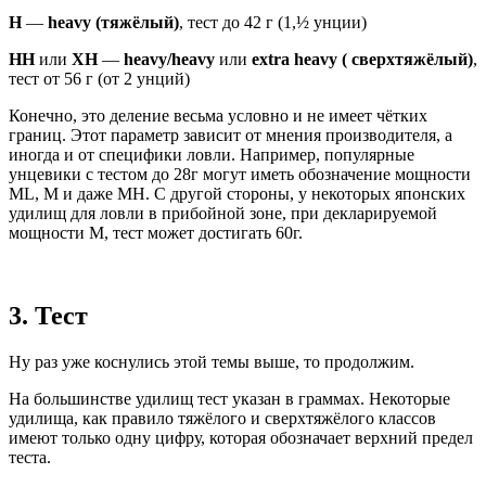
H
—
heavy (тяжёлый)
, тест до 42 г (1,½ унции)
HH
или
XH
—
heavy/heavy
или
extra heavy ( сверхтяжёлый)
,
тест от 56 г (от 2 унций)
Конечно, это деление весьма условно и не имеет чётких
границ. Этот параметр зависит от мнения производителя, а
иногда и от специфики ловли. Например, популярные
унцевики с тестом до 28г могут иметь обозначение мощности
ML, M и даже MH. С другой стороны, у некоторых японских
удилищ для ловли в прибойной зоне, при декларируемой
мощности M, тест может достигать 60г.
3. Тест
Ну раз уже коснулись этой темы выше, то продолжим.
На большинстве удилищ тест указан в граммах. Некоторые
удилища, как правило тяжёлого и сверхтяжёлого классов
имеют только одну цифру, которая обозначает верхний предел
теста.