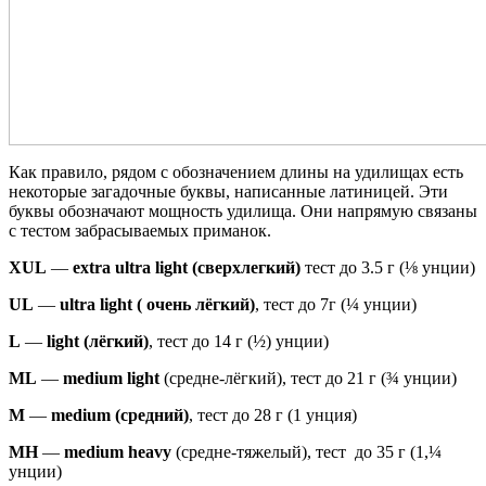
Как правило, рядом с обозначением длины на удилищах есть
некоторые загадочные буквы, написанные латиницей. Эти
буквы обозначают мощность удилища. Они напрямую связаны
с тестом забрасываемых приманок.
XUL
—
extra ultra light (сверхлегкий)
тест до 3.5 г (⅛ унции)
UL
—
ultra light ( очень лёгкий)
, тест до 7г (¼ унции)
L
—
light (лёгкий)
, тест до 14 г (½) унции)
ML
—
medium light
(средне-лёгкий), тест до 21 г (¾ унции)
M
—
medium (средний)
, тест до 28 г (1 унция)
MH
—
medium heavy
(средне-тяжелый), тест до 35 г (1,¼
унции)