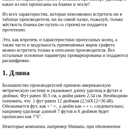
какие из них прописаны на бланке и чехле?
Из всех характеристик, которые невозможно встретить ни в
таблице производителя, ни на самой палке, пожалуй, только
жёсткость бланка (не путать со строем) не поддается
прочтению.
Это, как впрочем, и характеристики пропускных колец, а
также часто и модульность применяемых марок графита
можно встретить только в описании производителя. Все
остальные основные параметры промаркированы и поддаются
расшифровке.
1. Длина
Большинство производителей приняли американскую
метрическую систему и указывают длину удилищ в футах и
дюймах. Фут равен 30.5 см, а дюйм равен 2.54 см. Необходимо
понимать, что 1 фут равен 12 дюймам (2.54Х12=30.48).
Обозначается фут, как « ‘ », а дюйм как « » », следовательно,
например удилище длиной 7 футов и 6 дюймов будет
прописано как 7’6″.
Некоторые компании, например Shimano, при обозначении