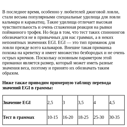
В последнее время, особенно у любителей джиговой ловли,
стали весьма популярными специальные удилища для ловли
кальмара и каракатиц. Такие удилища отличает высокая
чувствительность и очень сглаженная реакция на рывки
пойманного трофея. Но беда в том, что тест таких спиннингов
обозначается не в привычных для нас граммах, а в неких
непонятных значениях EGI. EGI — это тип приманок для
ловли прежде всего кальмаров. Внешне такая приманка
похожа на креветку и имеет множество безбородых и не очень
острых крючков. Поскольку основным параметром этой
приманки является размер, который может иметь разные
значения веса, поэтому и принято их обозначать таким
образом.
Ниже также приводим примерную таблицу перевода
значений EGI в граммы:
Значение EGI
2,5
3
3,5
4
4,5
Тест в граммах
10-15
16-20
18-25
25-30
30-35