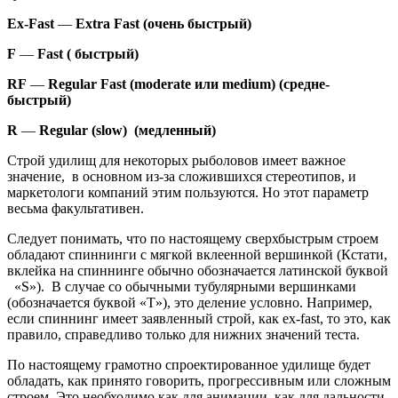
Ex-Fast
—
Extra Fast (очень быстрый)
F
—
Fast ( быстрый)
RF
—
Regular Fast (moderate или medium) (средне-
быстрый)
R
—
Regular (slow) (медленный)
Строй удилищ для некоторых рыболовов имеет важное
значение, в основном из-за сложившихся стереотипов, и
маркетологи компаний этим пользуются. Но этот параметр
весьма факультативен.
Следует понимать, что по настоящему сверхбыстрым строем
обладают спиннинги с мягкой вклеенной вершинкой (Кстати,
вклейка на спиннинге обычно обозначается латинской буквой
«S»). В случае со обычными тубулярными вершинками
(обозначается буквой «T»), это деление условно. Например,
если спиннинг имеет заявленный строй, как ex-fast, то это, как
правило, справедливо только для нижних значений теста.
По настоящему грамотно спроектированное удилище будет
обладать, как принято говорить, прогрессивным или сложным
строем. Это необходимо как для анимации, как для дальности