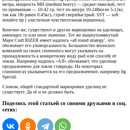
метра, мощность MH (medium heavy) — средне-тяжелый, тест
по приманкам — 10-42 гр, тест по шнуру 10-24lb(или 5-12кг,
так как 1lb равен 0.45кг), строй сверхбыстрый. SST — soft
sensitive tip ( эластичная чувствительная вершинка).
Конечно же, существуют и другие маркировки на удилищах,
имеющих то или иное значение. Тот же вышеупомянутый
Major Craft RIZER имеет надпись «all round strategy’, что
обозначает его универсальность. Большинство японских
компаний на своих спиннинга могут указывать на
принадлежность к конкретному виду рыб или способу её
ловли. Например надпись «AJI» обозначает, что удилище
предназначено для ловли ставриды. На некоторых
спиннингах указывается на его предназначение, например Jig
Special.
Словом, общей стандартной маркировки удилищ не
существует. Да её и не должно быть.
Поделись этой статьей со своими друзьями в соц.
сетях: