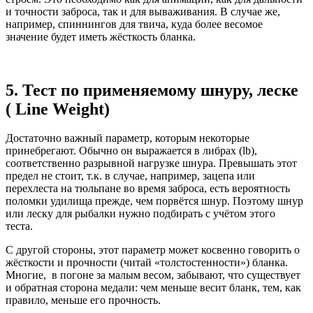
и точности заброса, так и для вываживания. В случае же,
например, спиннингов для твича, куда более весомое
значение будет иметь жёсткость бланка.
5. Тест по применяемому шнуру, леске
( Line Weight)
Достаточно важный параметр, которым некоторые
принебрегают. Обычно он выражается в либрах (lb),
соответственно разрывной нагрузке шнура. Превышать этот
предел не стоит, т.к. в случае, например, зацепа или
перехлеста на тюльпане во время заброса, есть вероятность
поломки удилища прежде, чем порвётся шнур. Поэтому шнур
или леску для рыбалки нужно подбирать с учётом этого
теста.
С другой стороны, этот параметр может косвенно говорить о
жёсткости и прочности (читай «толстостенности») бланка.
Многие, в погоне за малым весом, забывают, что существует
и обратная сторона медали: чем меньше весит бланк, тем, как
правило, меньше его прочность.