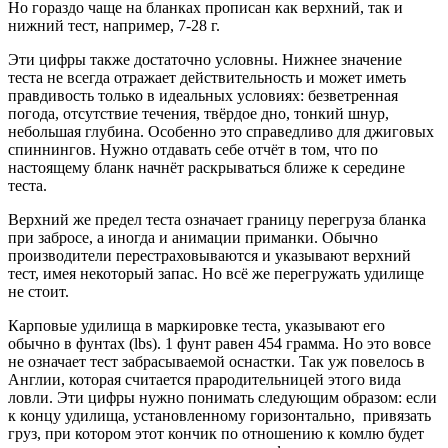
Но гораздо чаще на бланках прописан как верхний, так и
нижний тест, например, 7-28 г.
Эти цифры также достаточно условны. Нижнее значение
теста не всегда отражает действительность и может иметь
правдивость только в идеальных условиях: безветренная
погода, отсутствие течения, твёрдое дно, тонкий шнур,
небольшая глубина. Особенно это справедливо для джиговых
спиннингов. Нужно отдавать себе отчёт в том, что по
настоящему бланк начнёт раскрываться ближе к середине
теста.
Верхний же предел теста означает границу перегруза бланка
при забросе, а иногда и анимации приманки. Обычно
производители перестраховываются и указывают верхний
тест, имея некоторый запас. Но всё же перегружать удилище
не стоит.
Карповые удилища в маркировке теста, указывают его
обычно в фунтах (lbs). 1 фунт равен 454 грамма. Но это вовсе
не означает тест забрасываемой оснастки. Так уж повелось в
Англии, которая считается прародительницей этого вида
ловли. Эти цифры нужно понимать следующим образом: если
к концу удилища, установленному горизонтально, привязать
груз, при котором этот кончик по отношению к комлю будет