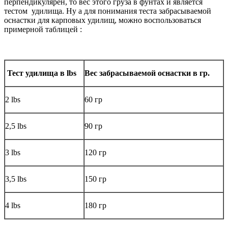
перпендикулярен, то вес этого груза в фунтах и является
тестом удилища. Ну а для понимания теста забрасываемой
оснастки для карповых удилищ, можно воспользоваться
примерной таблицей :
Тест удилища в lbs
Вес забрасываемой оснастки в гр.
2 lbs
60 гр
2,5 lbs
90 гр
3 lbs
120 гр
3,5 lbs
150 гр
4 lbs
180 гр