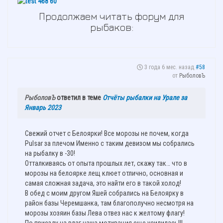
Продолжаем читать форум для
рыбаков:
3 года 6 мес. назад
#58
от
РыболовЪ
РыболовЪ
ответил в теме
Отчёты рыбалки на Урале за
Январь 2023
Свежий отчет с Белоярки! Все морозы не почем, когда
Pulsar за плечом Именно с таким девизом мы собрались
на рыбалку в -30!
Отталкиваясь от опыта прошлых лет, скажу так… что в
морозы на белоярке лещ клюет отлично, основная и
самая сложная задача, это найти его в такой холод!
В обед с моим другом Яшей собрались на Белоярку в
район базы Черемшанка, там благополучно несмотря на
морозы хозяин базы Лева отвез нас к желтому флагу!