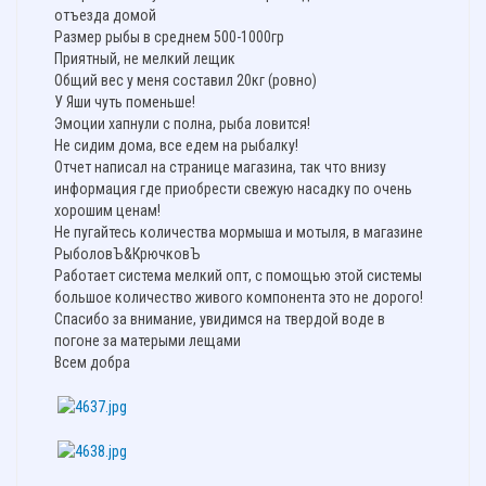
отъезда домой
Размер рыбы в среднем 500-1000гр
Приятный, не мелкий лещик
Общий вес у меня составил 20кг (ровно)
У Яши чуть поменьше!
Эмоции хапнули с полна, рыба ловится!
Не сидим дома, все едем на рыбалку!
Отчет написал на странице магазина, так что внизу
информация где приобрести свежую насадку по очень
хорошим ценам!
Не пугайтесь количества мормыша и мотыля, в магазине
РыболовЪ&КрючковЪ
Работает система мелкий опт, с помощью этой системы
большое количество живого компонента это не дорого!
Спасибо за внимание, увидимся на твердой воде в
погоне за матерыми лещами
Всем добра