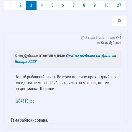
1
2
3
4
5
6
7
8
9
10
27
3 года 6 мес. назад
#41
от
Стас Дубовск
Стас Дубовск
ответил в теме
Отчёты рыбалки на Урале за
Январь 2023
Новый рыбацкий отчет. Ветерок конечно прохладный, но
посидели не много. Рыбачил чисто на мотыля, кормил
на дно манка. Шершни.
Тема заблокирована.