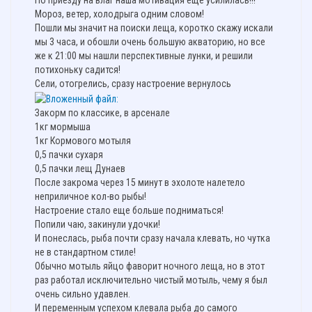
По приезду на влаг наша мотивация еще усилилась!!!
Мороз, ветер, холодрыга одним словом!
Пошли мы значит на поиски леща, коротко скажу искали
мы 3 часа, и обошли очень большую акваторию, но все
же к 21:00 мы нашли перспективные лунки, и решили
потихоньку садится!
Сели, отогрелись, сразу настроение вернулось
Закорм по классике, в арсенале
1кг мормыша
1кг Кормового мотыля
0,5 пачки сухаря
0,5 пачки лещ Дунаев
После закрома через 15 минут в эхолоте налетело
неприличное кол-во рыбы!
Настроение стало еще больше подниматься!
Попили чаю, закинули удочки!
И понеслась, рыба почти сразу начала клевать, но чутка
не в стандартном стиле!
Обычно мотыль яйцо фаворит ночного леща, но в этот
раз работал исключительно чистый мотыль, чему я был
очень сильно удавлен.
И переменным успехом клевала рыба до самого