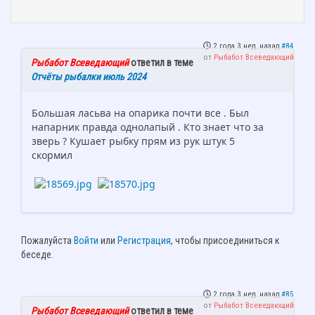
2 года 3 нед. назад
#84
от
Рыбабот Всеведающий
Рыбабот Всеведающий
ответил в теме
Отчёты рыбалки июль 2024
Большая ласьва на опарика почти все . Был
напарник правда однолапый . Кто знает что за
зверь ? Кушает рыбку прям из рук штук 5
скормил
Пожалуйста
Войти
или
Регистрация
, чтобы присоединиться к
беседе.
2 года 3 нед. назад
#85
от
Рыбабот Всеведающий
Рыбабот Всеведающий
ответил в теме