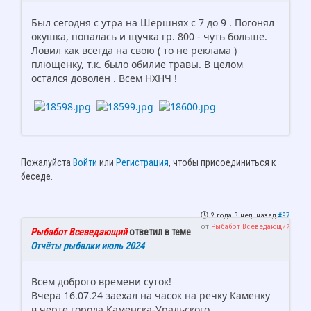
Был сегодня с утра на Шершнях с 7 до 9 . Погонял
окушка, попалась и щучка гр. 800 - чуть больше.
Ловил как всегда на свою ( то не реклама )
плющенку, т.к. было обилие травы. В целом
остался доволен . Всем НХНЧ !
Пожалуйста
Войти
или
Регистрация
, чтобы присоединиться к
беседе.
2 года 3 нед. назад
#97
от
Рыбабот Всеведающий
Рыбабот Всеведающий
ответил в теме
Отчёты рыбалки июль 2024
Всем доброго времени суток!
Вчера 16.07.24 заехал на часок на речку Каменку
в черте города Каменска-Уральского