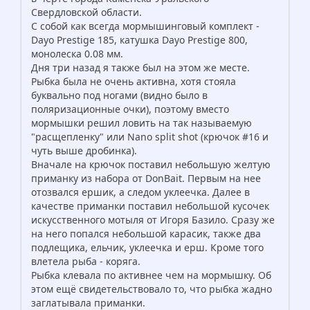
Свердловской области.
С собой как всегда мормышинговый комплект -
Dayo Prestige 185, катушка Dayo Prestige 800,
монолеска 0.08 мм.
Дня три назад я также был на этом же месте.
Рыбка была не очень активна, хотя стояла
буквально под ногами (видно было в
поляризационные очки), поэтому вместо
мормышки решил ловить на так называемую
"расщепленку" или Nano split shot (крючок #16 и
чуть выше дробинка).
Вначале на крючок поставил небольшую желтую
приманку из набора от DonBait. Первым на нее
отозвался ершик, а следом уклеечка. Далее в
качестве приманки поставил небольшой кусочек
искусственного мотыля от Игоря Базило. Сразу же
на него попался небольшой карасик, также два
подлещика, ельчик, уклеечка и ерш. Кроме того
влетела рыба - коряга.
Рыбка клевала по активнее чем на мормышку. Об
этом ещё свидетельствовало то, что рыбка жадно
заглатывала приманки.