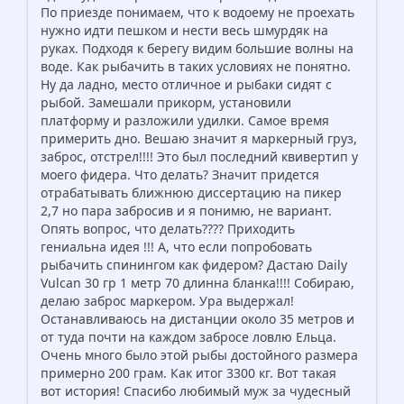
По приезде понимаем, что к водоему не проехать
нужно идти пешком и нести весь шмурдяк на
руках. Подходя к берегу видим большие волны на
воде. Как рыбачить в таких условиях не понятно.
Ну да ладно, место отличное и рыбаки сидят с
рыбой. Замешали прикорм, установили
платформу и разложили удилки. Самое время
примерить дно. Вешаю значит я маркерный груз,
заброс, отстрел!!!! Это был последний квивертип у
моего фидера. Что делать? Значит придется
отрабатывать ближнюю диссертацию на пикер
2,7 но пара забросив и я понимю, не вариант.
Опять вопрос, что делать???? Приходить
гениальна идея !!! А, что если попробовать
рыбачить спинингом как фидером? Дастаю Daily
Vulcan 30 гр 1 метр 70 длинна бланка!!!! Собираю,
делаю заброс маркером. Ура выдержал!
Останавливаюсь на дистанции около 35 метров и
от туда почти на каждом забросе ловлю Ельца.
Очень много было этой рыбы достойного размера
примерно 200 грам. Как итог 3300 кг. Вот такая
вот история! Спасибо любимый муж за чудесный