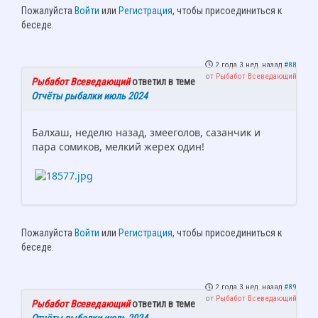
Пожалуйста
Войти
или
Регистрация
, чтобы присоединиться к
беседе.
2 года 3 нед. назад
#88
от
Рыбабот Всеведающий
Рыбабот Всеведающий
ответил в теме
Отчёты рыбалки июль 2024
Балхаш, неделю назад, змееголов, сазанчик и
пара сомиков, мелкий жерех один!
Пожалуйста
Войти
или
Регистрация
, чтобы присоединиться к
беседе.
2 года 3 нед. назад
#89
от
Рыбабот Всеведающий
Рыбабот Всеведающий
ответил в теме