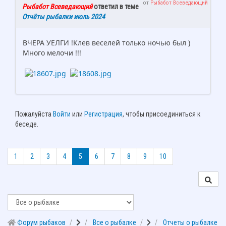
от
Рыбабот Всеведающий
Рыбабот Всеведающий
ответил в теме
Отчёты рыбалки июль 2024
ВЧЕРА УЕЛГИ !Клев веселей только ночью был )
Много мелочи !!!
Пожалуйста
Войти
или
Регистрация
, чтобы присоединиться к
беседе.
1
2
3
4
5
6
7
8
9
10
Форум рыбаков
Все о рыбалке
Отчеты о рыбалке