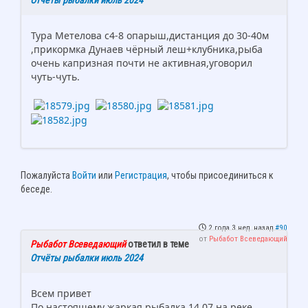
Отчёты рыбалки июль 2024
Тура Метелова с4-8 опарыш,дистанция до 30-40м
,прикормка Дунаев чёрный леш+клубника,рыба
очень капризная почти не активная,уговорил
чуть-чуть.
Пожалуйста
Войти
или
Регистрация
, чтобы присоединиться к
беседе.
2 года 3 нед. назад
#90
от
Рыбабот Всеведающий
Рыбабот Всеведающий
ответил в теме
Отчёты рыбалки июль 2024
Всем привет
По настоящему жаркая рыбалка 14.07 на реке