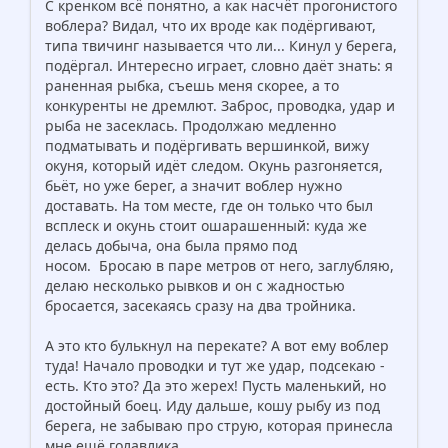
С кренком всё понятно, а как насчёт прогонистого
воблера? Видал, что их вроде как подёргивают,
типа твичинг называется что ли... Кинул у берега,
подёргал. Интересно играет, словно даёт знать: я
раненная рыбка, съешь меня скорее, а то
конкуренты не дремлют. Заброс, проводка, удар и
рыба не засеклась. Продолжаю медленно
подматывать и подёргивать вершинкой, вижу
окуня, который идёт следом. Окунь разгоняется,
бьёт, но уже берег, а значит воблер нужно
доставать. На том месте, где он только что был
всплеск и окунь стоит ошарашенный: куда же
делась добыча, она была прямо под
носом. Бросаю в паре метров от него, заглубляю,
делаю несколько рывков и он с жадностью
бросается, засекаясь сразу на два тройника.
А это кто булькнул на перекате? А вот ему воблер
туда! Начало проводки и тут же удар, подсекаю -
есть. Кто это? Да это жерех! Пусть маленький, но
достойный боец. Иду дальше, кошу рыбу из под
берега, не забываю про струю, которая принесла
мне ещё голавлика.