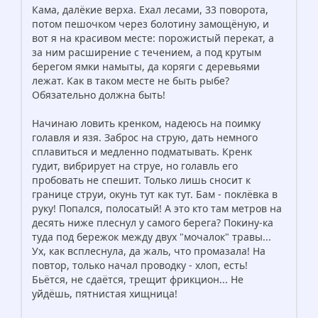
Кама, далёкие верха. Ехал лесами, 33 поворота,
потом пешочком через болотину замощёную, и
вот я на красивом месте: порожистый перекат, а
за ним расширение с течением, а под крутым
берегом ямки намыты, да коряги с деревьями
лежат. Как в таком месте не быть рыбе?
Обязательно должна быть!
Начинаю ловить кренком, надеюсь на поимку
голавля и язя. Заброс на струю, дать немного
сплавиться и медленно подматывать. Кренк
гудит, вибрирует на струе, но голавль его
пробовать не спешит. Только лишь сносит к
границе струи, окунь тут как тут. Бам - поклёвка в
руку! Попался, полосатый! А это кто там метров на
десять ниже плеснул у самого берега? Покину-ка
туда под бережок между двух "мочалок" травы...
Ух, как всплеснула, да жаль, что промазала! На
повтор, только начал проводку - хлоп, есть!
Бьётся, не сдаётся, трещит фрикцион... Не
уйдёшь, пятнистая хищница!