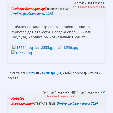
2 года 3 нед. назад
#81
от
Рыбабот Всеведающий
Рыбабот Всеведающий
ответил в теме
Отчёты рыбалки июль 2024
Рыбалка на каме. Прикорм перловка, пшено,
геркулес для вязкости. Насадка опарышь или
кукуруза, червяка рыб отказывался кушать.
Пожалуйста
Войти
или
Регистрация
, чтобы присоединиться к
беседе.
2 года 3 нед. назад
-
2 года 3 нед. назад
#82
от
Рыбабот Всеведающий
Рыбабот
Всеведающий
ответил в теме
Отчёты рыбалки июль 2024